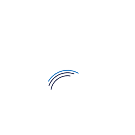
en que sea necesario, por personal
autorizado debidamente formado y
capacitado, por el Responsable del
Tratamiento de Datos, así como por el
personal de terceras partes que brindan
servicios al Responsable del tratamiento y
que se ocupan del procesamiento de
Datos en nombre y por cuenta de este
último como encargados.
En caso de comunicación a terceros, los
destinatarios podrán ser los siguientes
Destinatario: consultores y
autónomos en forma individual o
asociada
Destinatario: bancos e instituciones
de crédito